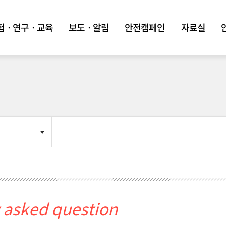
험ㆍ연구ㆍ교육
보도ㆍ알림
안전캠페인
자료실
 asked question