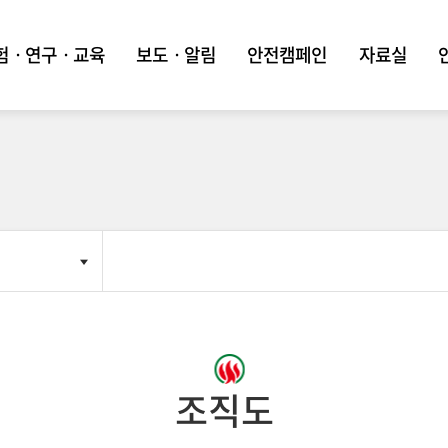
험ㆍ연구ㆍ교육
보도ㆍ알림
안전캠페인
자료실
조직도