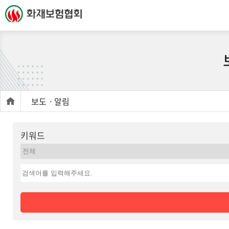
보도ㆍ알림
키워드