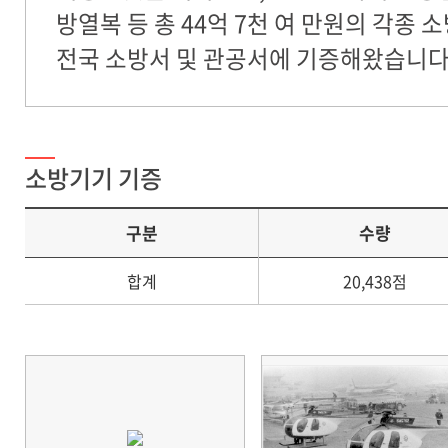
방열복 등 총 44억 7천 여 만원의 각종 소
전국 소방서 및 관공서에 기증해왔습니다
소방기기 기증
구분
수량
합계
20,438점