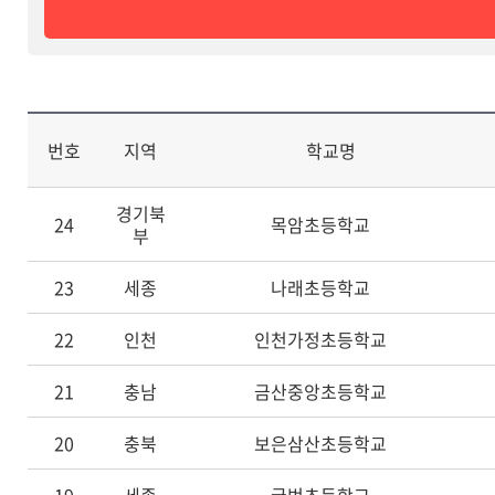
번호
지역
학교명
경기북
24
목암초등학교
부
23
세종
나래초등학교
22
인천
인천가정초등학교
21
충남
금산중앙초등학교
20
충북
보은삼산초등학교