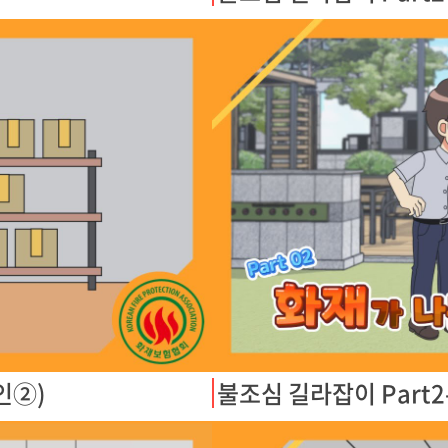
인②)
불조심 길라잡이 Part2