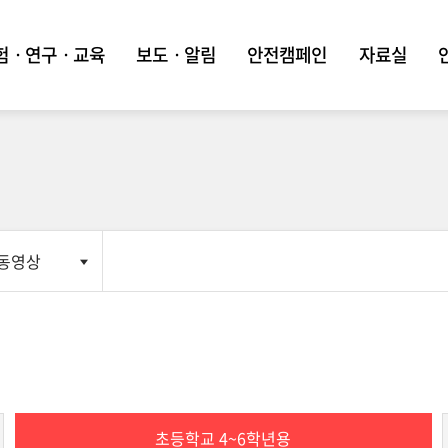
험ㆍ연구ㆍ교육
보도ㆍ알림
안전캠페인
자료실
동영상
초등학교 4~6학년용