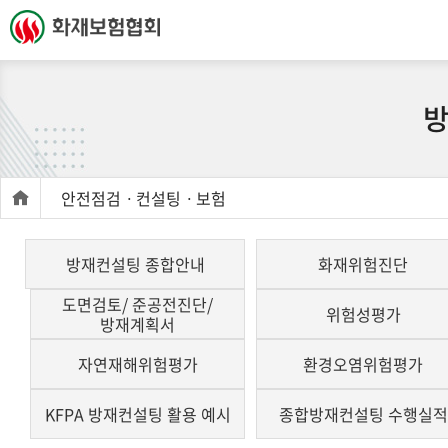
안전점검ㆍ컨설팅ㆍ보험
방재컨설팅 종합안내
화재위험진단
도면검토/ 준공전진단/
위험성평가
방재계획서
자연재해위험평가
환경오염위험평가
KFPA 방재컨설팅 활용 예시
종합방재컨설팅 수행실적